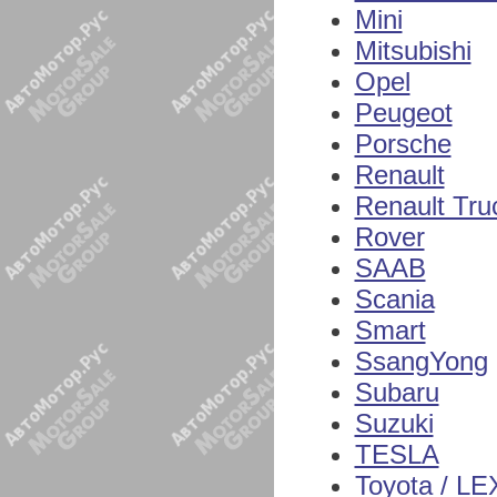
Mini
Mitsubishi
Opel
Peugeot
Porsche
Renault
Renault Tru
Rover
SAAB
Scania
Smart
SsangYong
Subaru
Suzuki
TESLA
Toyota / L