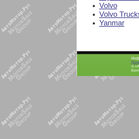
Volvo
Volvo Truck
Yanmar
Инфо
Пол
© «
Конт