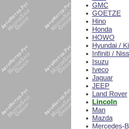
GMC
GOETZE
Hino
Honda
HOWO
Hyundai / K
Infiniti / Nis
Isuzu
Iveco
Jaguar
JEEP
Land Rover
Lincoln
Man
Mazda
Mercedes-B