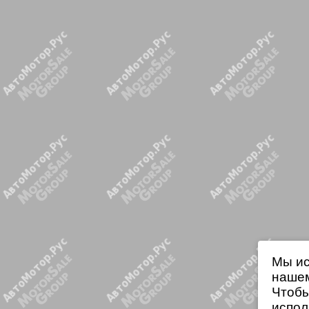
Мы ис
нашем
Чтобы
испол