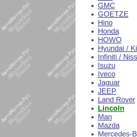
GMC
GOETZE
Hino
Honda
HOWO
Hyundai / K
Infiniti / Nis
Isuzu
Iveco
Jaguar
JEEP
Land Rover
Lincoln
Man
Mazda
Mercedes-B