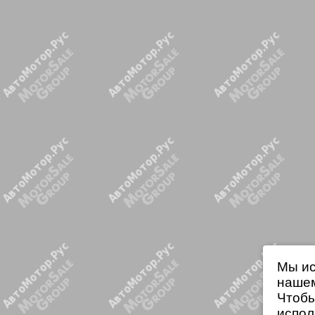
Мы ис
нашем
Чтобы
испол