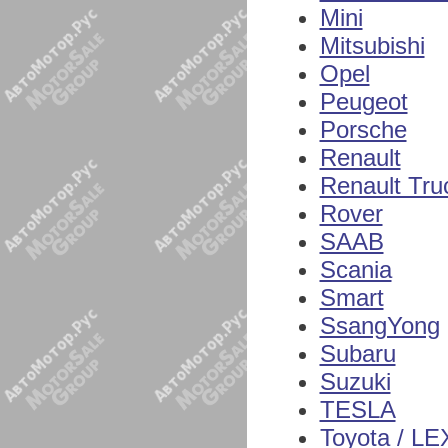
Mini
Mitsubishi
Opel
Peugeot
Porsche
Renault
Renault Tru
Rover
SAAB
Scania
Smart
SsangYong
Subaru
Suzuki
TESLA
Toyota / L