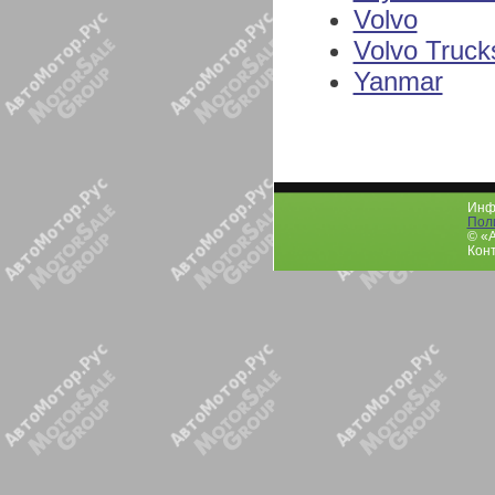
Volvo
Volvo Truck
Yanmar
Инфо
Пол
© «
Конт