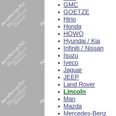
GMC
GOETZE
Hino
Honda
HOWO
Hyundai / Kia
Infiniti / Nissan
Isuzu
Iveco
Jaguar
JEEP
Land Rover
Lincoln
Man
Mazda
Mercedes-Benz