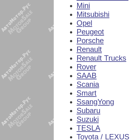
Mini
Mitsubishi
Opel
Peugeot
Porsche
Renault
Renault Trucks
Rover
SAAB
Scania
Smart
SsangYong
Subaru
Suzuki
TESLA
Toyota / LEXUS