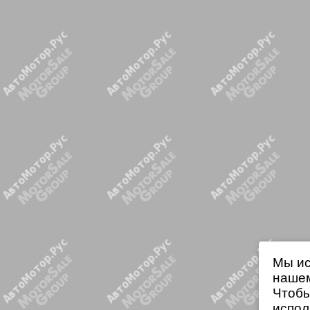
Мы ис
нашем
Чтобы
испол