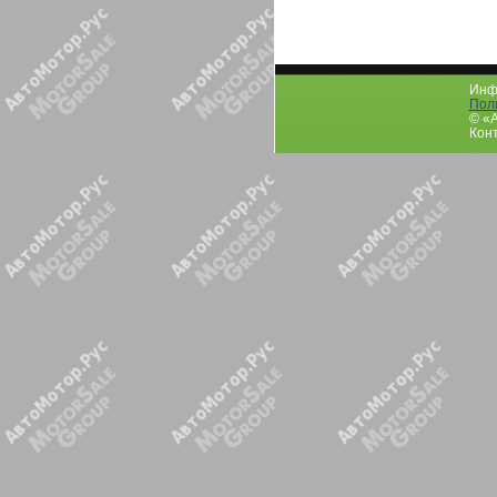
Инфо
Пол
© «
Конт