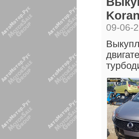
Выкуп
Kora
09-06-
Выкупл
двигате
турбод