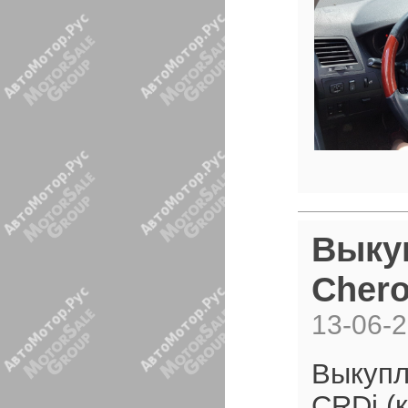
Выкуп
Chero
13-06-
Выкупл
CRDi (