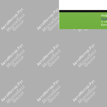
Инфо
Пол
© «
Конт