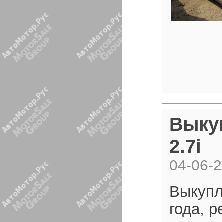
Выкуп
2.7i
04-06-
Выкупле
года, р