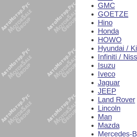
GMC
GOETZE
Hino
Honda
HOWO
Hyundai / K
Infiniti / Nis
Isuzu
Iveco
Jaguar
JEEP
Land Rover
Lincoln
Man
Mazda
Mercedes-B