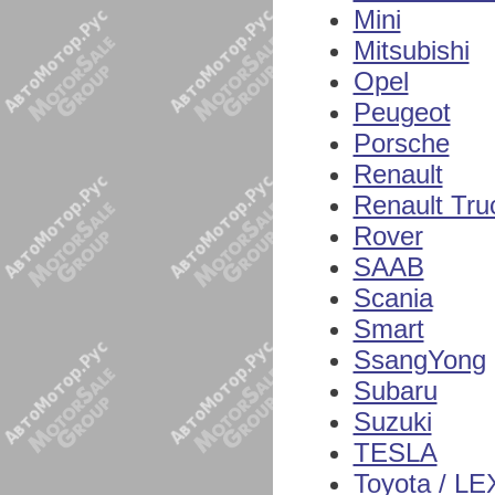
Mini
Mitsubishi
Opel
Peugeot
Porsche
Renault
Renault Tru
Rover
SAAB
Scania
Smart
SsangYong
Subaru
Suzuki
TESLA
Toyota / L