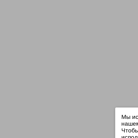
Мы ис
нашем
Чтобы
испол