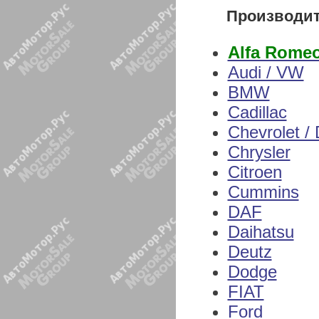
Производи
Alfa Rome
Audi / VW
BMW
Cadillac
Chevrolet /
Chrysler
Citroen
Cummins
DAF
Daihatsu
Deutz
Dodge
FIAT
Ford