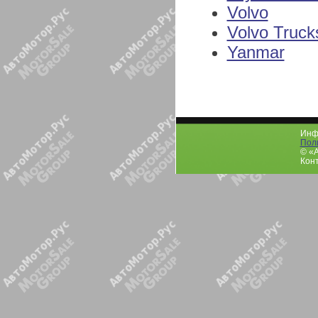
Volvo
Volvo Truck
Yanmar
Инфо
Пол
© «
Конт