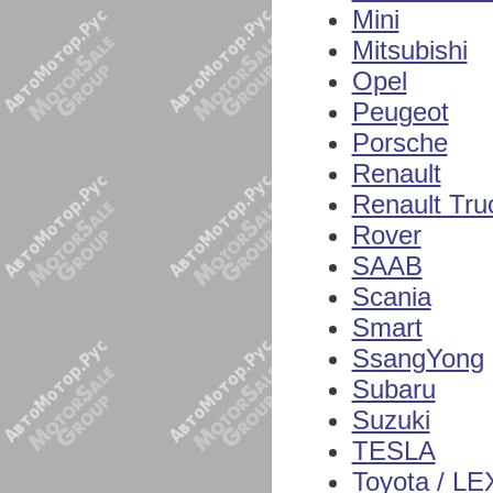
Mini
Mitsubishi
Opel
Peugeot
Porsche
Renault
Renault Tru
Rover
SAAB
Scania
Smart
SsangYong
Subaru
Suzuki
TESLA
Toyota / L