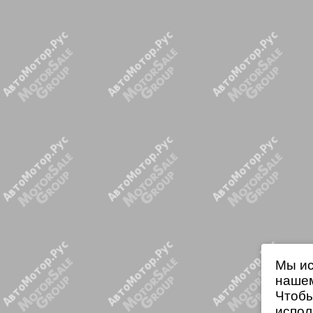
Мы ис
нашем
Чтобы
испол