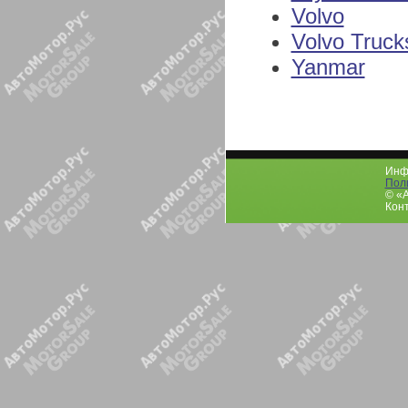
Volvo
Volvo Truck
Yanmar
Инфо
Пол
© «
Конт