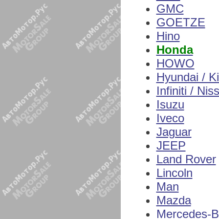
GMC
GOETZE
Hino
Honda
HOWO
Hyundai / K
Infiniti / Nis
Isuzu
Iveco
Jaguar
JEEP
Land Rover
Lincoln
Man
Mazda
Mercedes-B