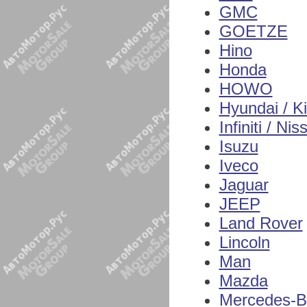
GMC
GOETZE
Hino
Honda
HOWO
Hyundai / K
Infiniti / Nis
Isuzu
Iveco
Jaguar
JEEP
Land Rover
Lincoln
Man
Mazda
Mercedes-B