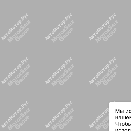
Мы ис
нашем
Чтобы
испол