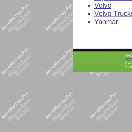
Volvo
Volvo Truck
Yanmar
Инфо
Пол
© «
Конт