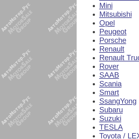
Mini
Mitsubishi
Opel
Peugeot
Porsche
Renault
Renault Tru
Rover
SAAB
Scania
Smart
SsangYong
Subaru
Suzuki
TESLA
Toyota / L