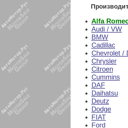
Производи
Alfa Rome
Audi / VW
BMW
Cadillac
Chevrolet /
Chrysler
Citroen
Cummins
DAF
Daihatsu
Deutz
Dodge
FIAT
Ford