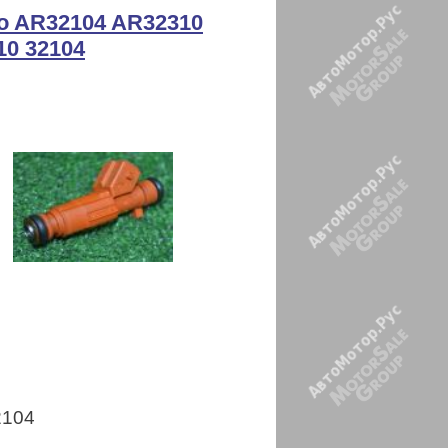
o AR32104 AR32310
10 32104
2104