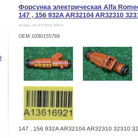
Форсунка электрическая Alfa Rome
147 , 156 932A AR32104 AR32310 323
Артикул: AD_ETC2023_03610
OEM: 0280155769
o
147 , 156 932A AR32104 AR32310 32310 3