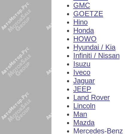
GMC
GOETZE
Hino
Honda
HOWO
Hyundai / Kia
Infiniti / Nissan
Isuzu
Iveco
Jaguar
JEEP
Land Rover
Lincoln
Man
Mazda
Mercedes-Benz