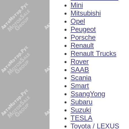
Mini
Mitsubishi
Opel
Peugeot
Porsche
Renault
Renault Trucks
Rover
SAAB
Scania
Smart
SsangYong
Subaru
Suzuki
TESLA
Toyota / LEXUS