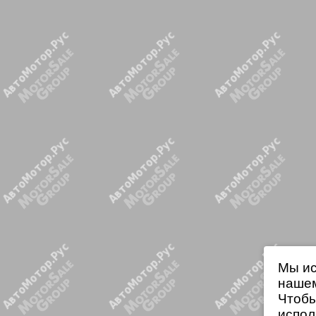
Мы ис
нашем
Чтобы
испол