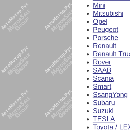
Mini
Mitsubishi
Opel
Peugeot
Porsche
Renault
Renault Tru
Rover
SAAB
Scania
Smart
SsangYong
Subaru
Suzuki
TESLA
Toyota / L