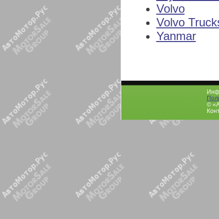
Volvo
Volvo Truck
Yanmar
Инфо
Пол
© «
Конт