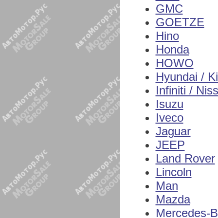
GMC
GOETZE
Hino
Honda
HOWO
Hyundai / K
Infiniti / Nis
Isuzu
Iveco
Jaguar
JEEP
Land Rover
Lincoln
Man
Mazda
Mercedes-B