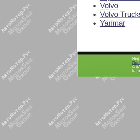
Volvo
Volvo Truck
Yanmar
Инфо
Пол
© «
Конт