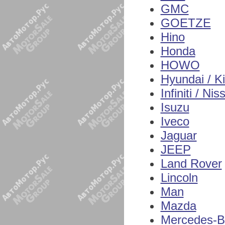
GMC
GOETZE
Hino
Honda
HOWO
Hyundai / K
Infiniti / Nis
Isuzu
Iveco
Jaguar
JEEP
Land Rover
Lincoln
Man
Mazda
Mercedes-B