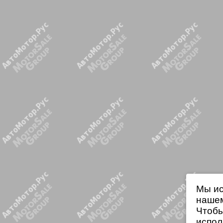
Мы ис
нашем
Чтобы
испол