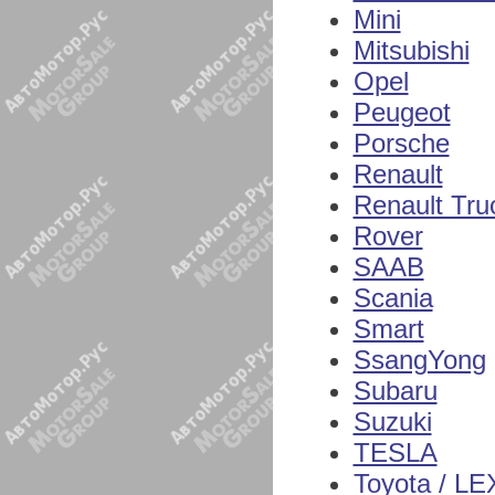
Mini
Mitsubishi
Opel
Peugeot
Porsche
Renault
Renault Tru
Rover
SAAB
Scania
Smart
SsangYong
Subaru
Suzuki
TESLA
Toyota / L