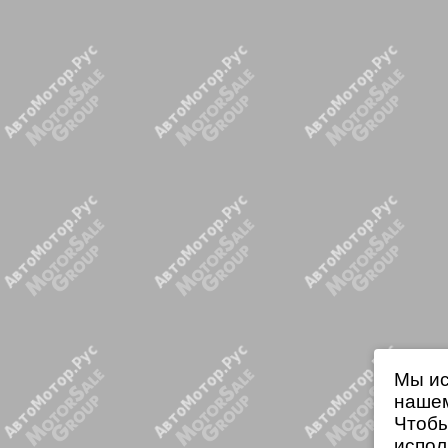
Мы ис
нашем
Чтобы
испол