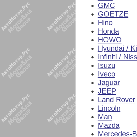
GMC
GOETZE
Hino
Honda
HOWO
Hyundai / K
Infiniti / Nis
Isuzu
Iveco
Jaguar
JEEP
Land Rover
Lincoln
Man
Mazda
Mercedes-B