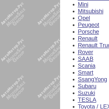
Mini
Mitsubishi
Opel
Peugeot
Porsche
Renault
Renault Tru
Rover
SAAB
Scania
Smart
SsangYong
Subaru
Suzuki
TESLA
Toyota / L