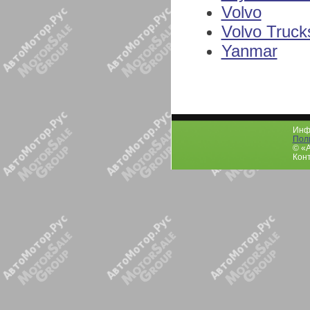
Volvo
Volvo Truck
Yanmar
Инфо
Пол
© «
Конт