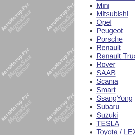
Mini
Mitsubishi
Opel
Peugeot
Porsche
Renault
Renault Tru
Rover
SAAB
Scania
Smart
SsangYong
Subaru
Suzuki
TESLA
Toyota / L