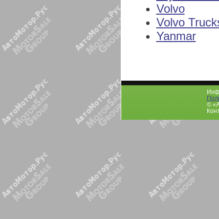
Volvo
Volvo Truck
Yanmar
Инфо
Пол
© «
Конт