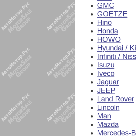
GMC
GOETZE
Hino
Honda
HOWO
Hyundai / K
Infiniti / Nis
Isuzu
Iveco
Jaguar
JEEP
Land Rover
Lincoln
Man
Mazda
Mercedes-B