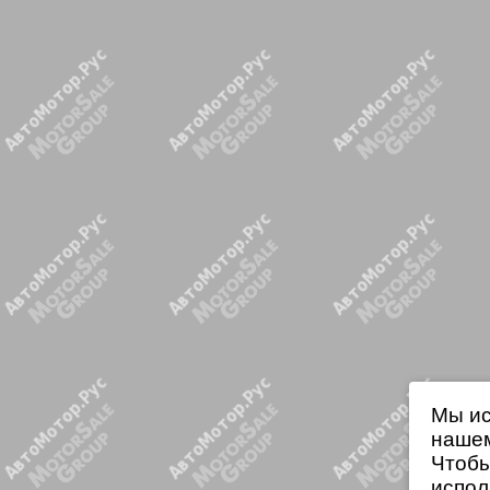
Мы ис
нашем
Чтобы
испол