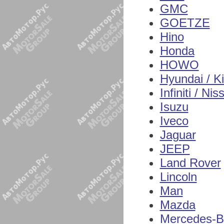
GMC
GOETZE
Hino
Honda
HOWO
Hyundai / K
Infiniti / Nis
Isuzu
Iveco
Jaguar
JEEP
Land Rover
Lincoln
Man
Mazda
Mercedes-B