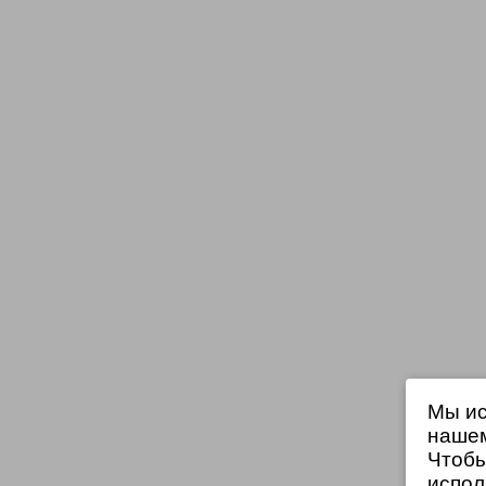
Мы ис
нашем
Чтобы
испол