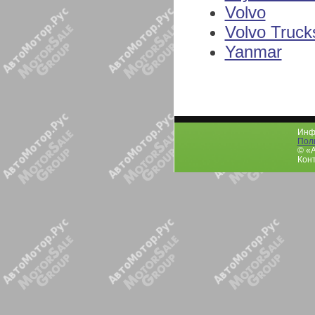
Volvo
Volvo Truck
Yanmar
Инфо
Пол
© «
Конт