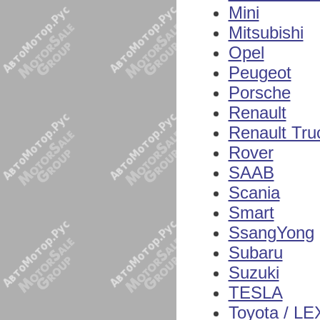
Mini
Mitsubishi
Opel
Peugeot
Porsche
Renault
Renault Tru
Rover
SAAB
Scania
Smart
SsangYong
Subaru
Suzuki
TESLA
Toyota / L