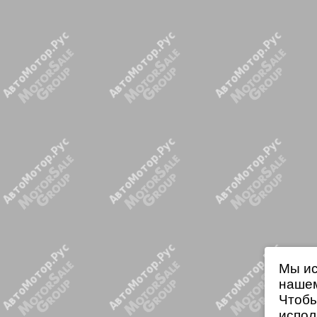
Мы ис
нашем
Чтобы
испол