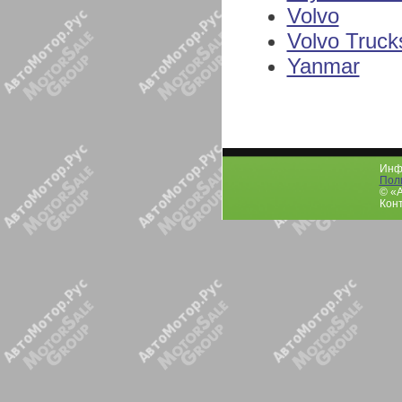
Volvo
Volvo Truck
Yanmar
Инфо
Пол
© «
Конт