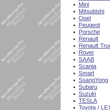
Mini
Mitsubishi
Opel
Peugeot
Porsche
Renault
Renault Tru
Rover
SAAB
Scania
Smart
SsangYong
Subaru
Suzuki
TESLA
Toyota / L