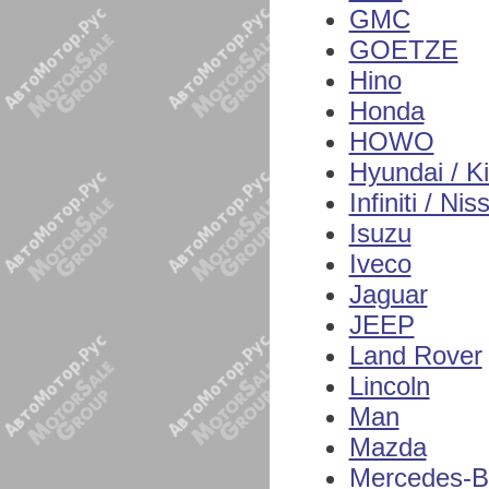
GMC
GOETZE
Hino
Honda
HOWO
Hyundai / K
Infiniti / Nis
Isuzu
Iveco
Jaguar
JEEP
Land Rover
Lincoln
Man
Mazda
Mercedes-B