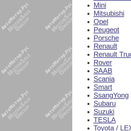
Mini
Mitsubishi
Opel
Peugeot
Porsche
Renault
Renault Tru
Rover
SAAB
Scania
Smart
SsangYong
Subaru
Suzuki
TESLA
Toyota / L