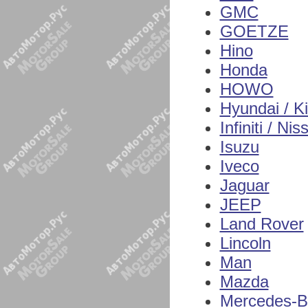
GMC
GOETZE
Hino
Honda
HOWO
Hyundai / K
Infiniti / Nis
Isuzu
Iveco
Jaguar
JEEP
Land Rover
Lincoln
Man
Mazda
Mercedes-B