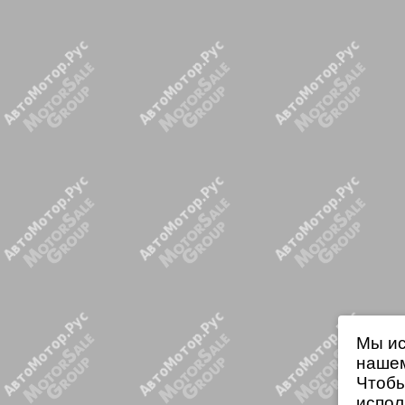
Мы ис
нашем
Чтобы
испол