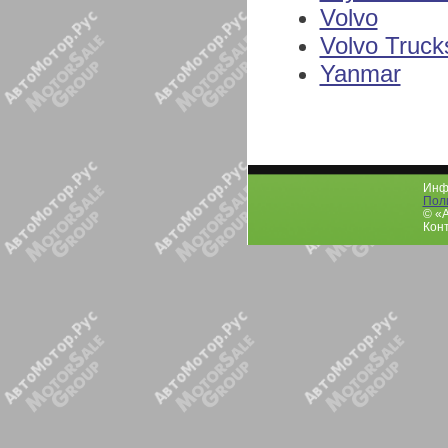
Volvo
Volvo Truck
Yanmar
Инфо
Пол
© «
Конт