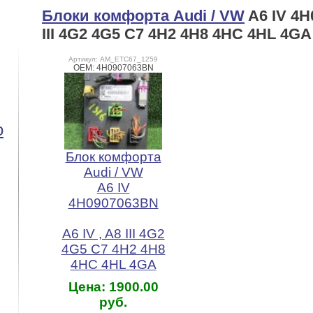
Блоки комфорта Audi / VW
A6 IV 4H
III 4G2 4G5 C7 4H2 4H8 4HC 4HL 4GA
Артикул: AM_ETC67_1259
OEM: 4H0907063BN
o
Блок комфорта
Audi / VW
A6 IV
4H0907063BN
A6 IV , A8 III 4G2
4G5 C7 4H2 4H8
4HC 4HL 4GA
Цена: 1900.00
руб.