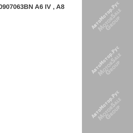
0907063BN A6 IV , A8