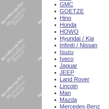
GMC
GOETZE
Hino
Honda
HOWO
Hyundai / Kia
Infiniti / Nissan
Isuzu
Iveco
Jaguar
JEEP
Land Rover
Lincoln
Man
Mazda
Mercedes-Benz