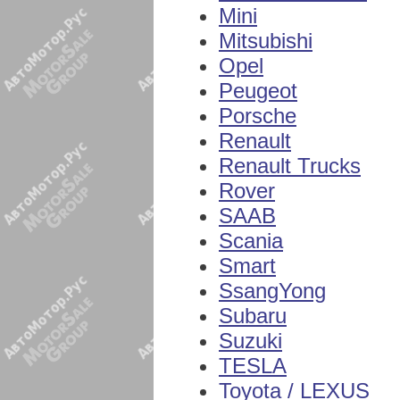
Mini
Mitsubishi
Opel
Peugeot
Porsche
Renault
Renault Trucks
Rover
SAAB
Scania
Smart
SsangYong
Subaru
Suzuki
TESLA
Toyota / LEXUS