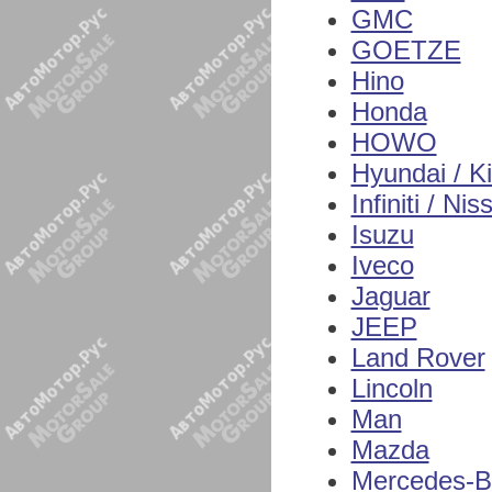
GMC
GOETZE
Hino
Honda
HOWO
Hyundai / K
Infiniti / Nis
Isuzu
Iveco
Jaguar
JEEP
Land Rover
Lincoln
Man
Mazda
Mercedes-B