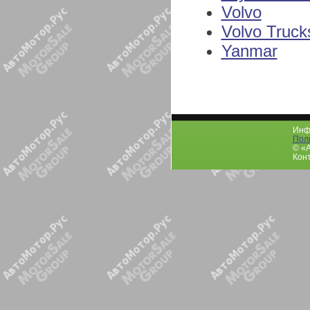
Volvo
Volvo Truck
Yanmar
Инфо
Пол
© «
Конт