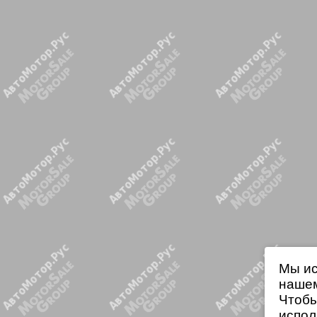
Мы ис
нашем
Чтобы
испол