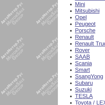
Mini
Mitsubishi
Opel
Peugeot
Porsche
Renault
Renault Tru
Rover
SAAB
Scania
Smart
SsangYong
Subaru
Suzuki
TESLA
Toyota / L