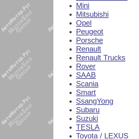
Mini
Mitsubishi
Opel
Peugeot
Porsche
Renault
Renault Trucks
Rover
SAAB
Scania
Smart
SsangYong
Subaru
Suzuki
TESLA
Toyota / LEXUS