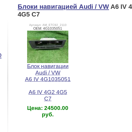
Блоки навигацией Audi / VW
A6 IV 
4G5 C7
Артикул: AM_ETC92_2110
OEM: 4G1035051
o
Блок навигации
Audi / VW
A6 IV 4G1035051
A6 IV 4G2 4G5
C7
Цена: 24500.00
руб.