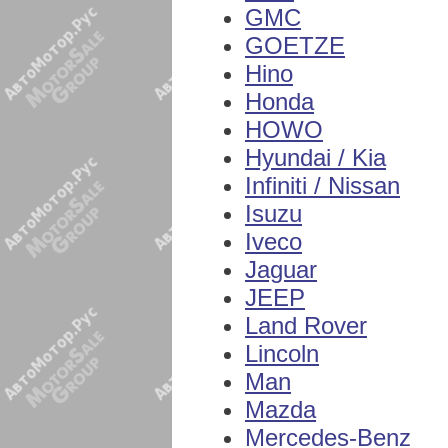
GMC
GOETZE
Hino
Honda
HOWO
Hyundai / Kia
Infiniti / Nissan
Isuzu
Iveco
Jaguar
JEEP
Land Rover
Lincoln
Man
Mazda
Mercedes-Benz