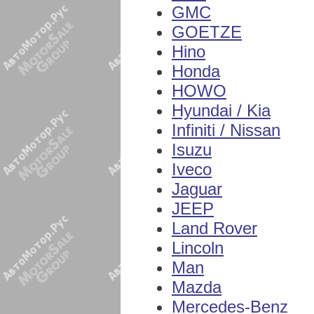
GMC
GOETZE
Hino
Honda
HOWO
Hyundai / Kia
Infiniti / Nissan
Isuzu
Iveco
Jaguar
JEEP
Land Rover
Lincoln
Man
Mazda
Mercedes-Benz