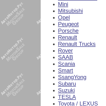
Mini
Mitsubishi
Opel
Peugeot
Porsche
Renault
Renault Trucks
Rover
SAAB
Scania
Smart
SsangYong
Subaru
Suzuki
TESLA
Toyota / LEXUS