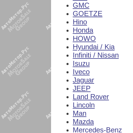
GMC
GOETZE
Hino
Honda
HOWO
Hyundai / Kia
Infiniti / Nissan
Isuzu
Iveco
Jaguar
JEEP
Land Rover
Lincoln
Man
Mazda
Mercedes-Benz