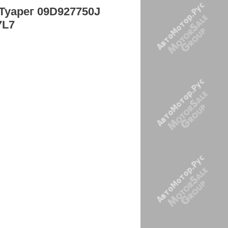
Туарег 09D927750J
7L7