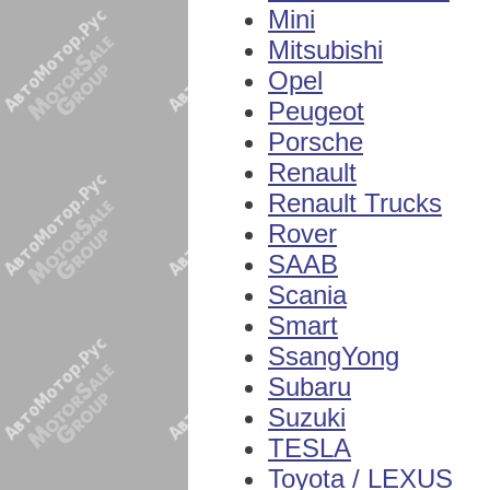
Mini
Mitsubishi
Opel
Peugeot
Porsche
Renault
Renault Trucks
Rover
SAAB
Scania
Smart
SsangYong
Subaru
Suzuki
TESLA
Toyota / LEXUS