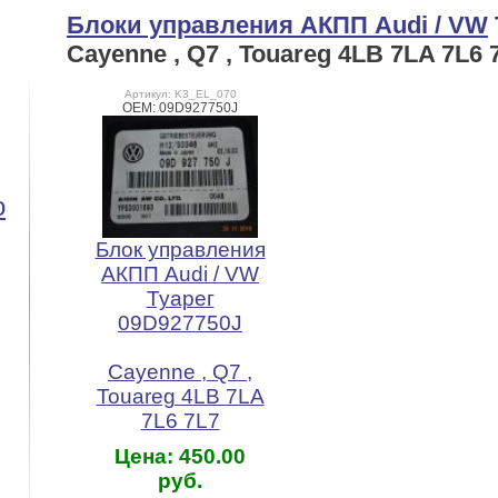
Блоки управления АКПП Audi / VW
Cayenne , Q7 , Touareg 4LB 7LA 7L6 
Артикул: K3_EL_070
OEM: 09D927750J
o
Блок управления
АКПП Audi / VW
Туарег
09D927750J
Cayenne , Q7 ,
Touareg 4LB 7LA
7L6 7L7
Цена: 450.00
руб.