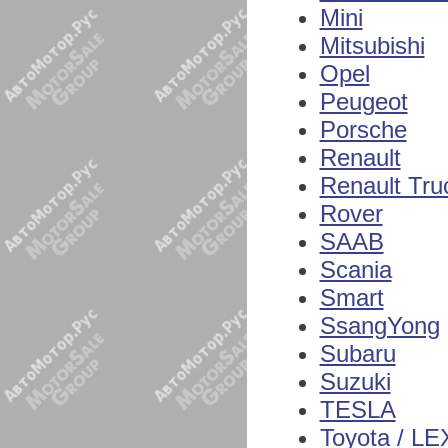
Mini
Mitsubishi
Opel
Peugeot
Porsche
Renault
Renault Tru
Rover
SAAB
Scania
Smart
SsangYong
Subaru
Suzuki
TESLA
Toyota / L