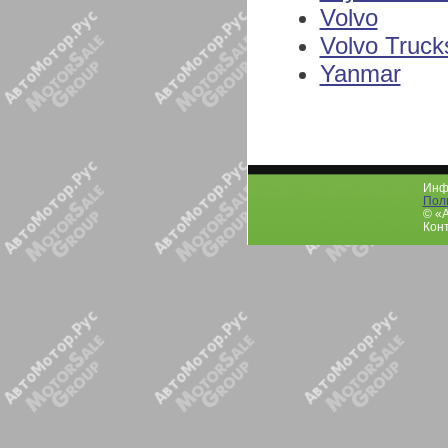
Volvo
Volvo Truck
Yanmar
Инфо
Пол
© «
Конт