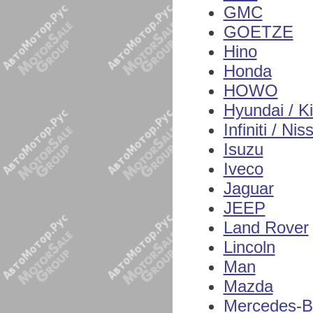
GMC
GOETZE
Hino
Honda
HOWO
Hyundai / K
Infiniti / Nis
Isuzu
Iveco
Jaguar
JEEP
Land Rover
Lincoln
Man
Mazda
Mercedes-B