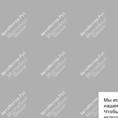
Мы ис
нашем
Чтобы
испол