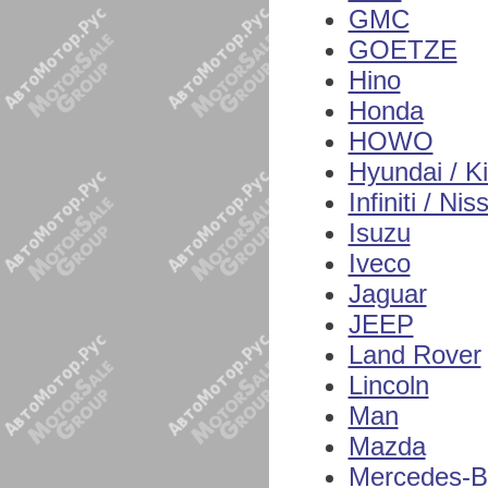
GMC
GOETZE
Hino
Honda
HOWO
Hyundai / K
Infiniti / Nis
Isuzu
Iveco
Jaguar
JEEP
Land Rover
Lincoln
Man
Mazda
Mercedes-B