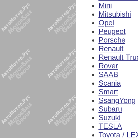
Mini
Mitsubishi
Opel
Peugeot
Porsche
Renault
Renault Tru
Rover
SAAB
Scania
Smart
SsangYong
Subaru
Suzuki
TESLA
Toyota / L