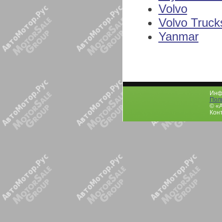
Volvo
Volvo Truck
Yanmar
Инфо
Пол
© «
Конт