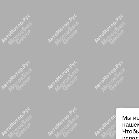
Мы ис
нашем
Чтобы
испол