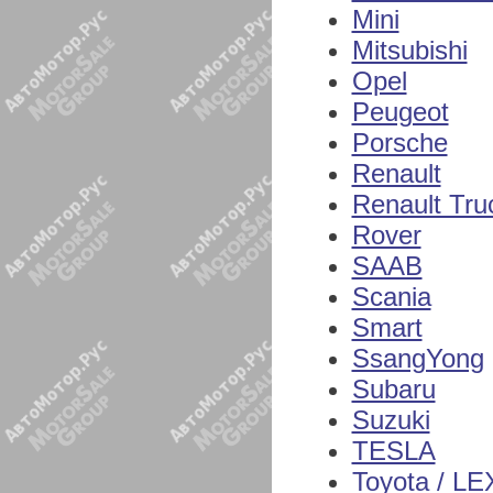
Mini
Mitsubishi
Opel
Peugeot
Porsche
Renault
Renault Tru
Rover
SAAB
Scania
Smart
SsangYong
Subaru
Suzuki
TESLA
Toyota / L