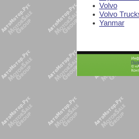
Volvo
Volvo Truck
Yanmar
Инфо
Пол
© «
Конт