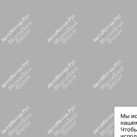
Мы ис
нашем
Чтобы
испол