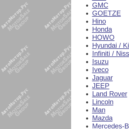
GMC
GOETZE
Hino
Honda
HOWO
Hyundai / K
Infiniti / Nis
Isuzu
Iveco
Jaguar
JEEP
Land Rover
Lincoln
Man
Mazda
Mercedes-B