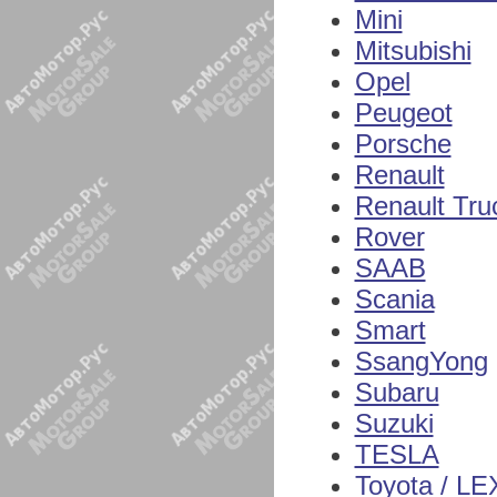
Mini
Mitsubishi
Opel
Peugeot
Porsche
Renault
Renault Tru
Rover
SAAB
Scania
Smart
SsangYong
Subaru
Suzuki
TESLA
Toyota / L