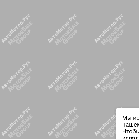
Мы ис
нашем
Чтобы
испол