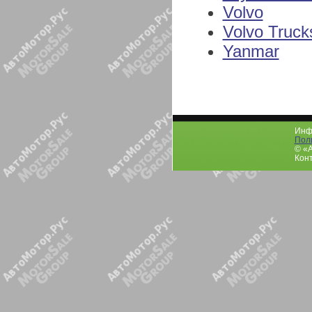
Volvo
Volvo Truck
Yanmar
Инфо
Пол
© «
Конт