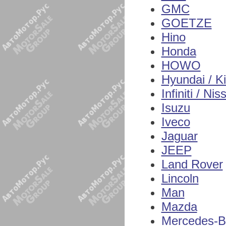
GMC
GOETZE
Hino
Honda
HOWO
Hyundai / K
Infiniti / Nis
Isuzu
Iveco
Jaguar
JEEP
Land Rover
Lincoln
Man
Mazda
Mercedes-B