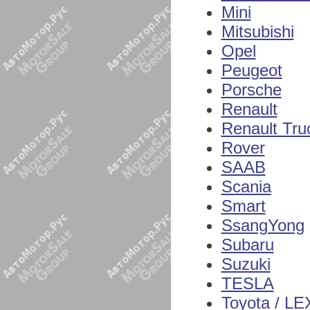
Mini
Mitsubishi
Opel
Peugeot
Porsche
Renault
Renault Tru
Rover
SAAB
Scania
Smart
SsangYong
Subaru
Suzuki
TESLA
Toyota / L