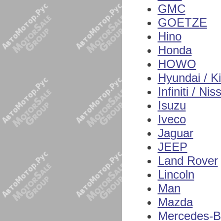
GMC
GOETZE
Hino
Honda
HOWO
Hyundai / K
Infiniti / Nis
Isuzu
Iveco
Jaguar
JEEP
Land Rover
Lincoln
Man
Mazda
Mercedes-B