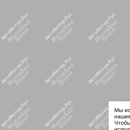
Мы ис
нашем
Чтобы
испол