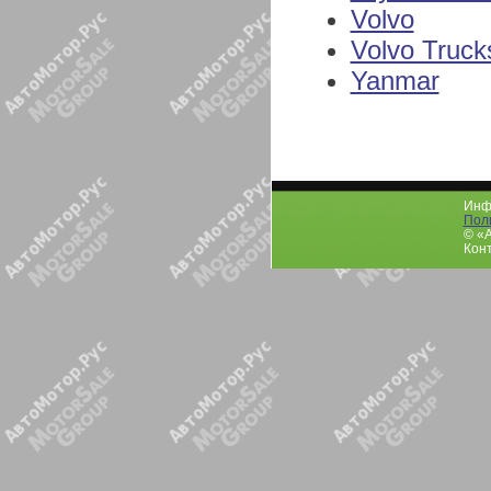
Volvo
Volvo Truck
Yanmar
Инфо
Пол
© «
Конт