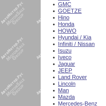
GMC
GOETZE
Hino
Honda
HOWO
Hyundai / Kia
Infiniti / Nissan
Isuzu
Iveco
Jaguar
JEEP
Land Rover
Lincoln
Man
Mazda
Mercedes-Benz