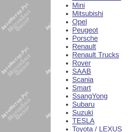
Mini
Mitsubishi
Opel
Peugeot
Porsche
Renault
Renault Trucks
Rover
SAAB
Scania
Smart
SsangYong
Subaru
Suzuki
TESLA
Toyota / LEXUS