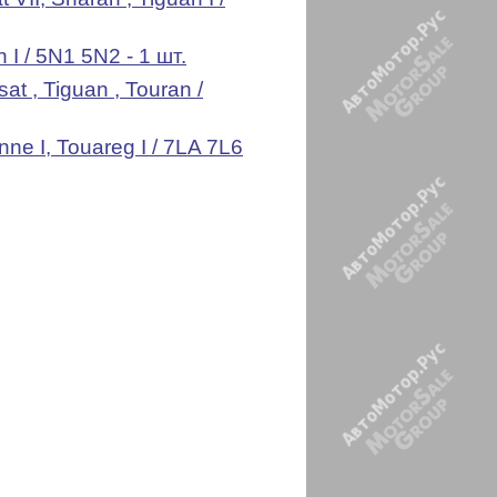
 I / 5N1 5N2 - 1 шт.
t , Tiguan , Touran /
e I, Touareg I / 7LA 7L6