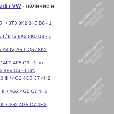
udi / VW
- наличие и
 I / 8T3 8K2 8K5 B8 - 1
 I / 8T3 8K2 8K5 B8 - 1
 A4 IV, A5 I, Q5 / 8K2
 / 4F2 4F5 C6 - 1 шт.
F2 4F5 C6 - 1 шт.
8 III / 4G2 4G5 C7 4H2
 III / 4G2 4G5 C7 4H2
 III / 4G2 4G5 C7 4H2