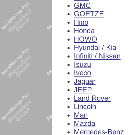
GMC
GOETZE
Hino
Honda
HOWO
Hyundai / Kia
Infiniti / Nissan
Isuzu
Iveco
Jaguar
JEEP
Land Rover
Lincoln
Man
Mazda
Mercedes-Benz