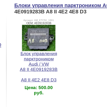
Блоки управления парктроником Au
4E0919283B A8 II 4E2 4E8 D3
Артикул: AM_ETC50_1891
OEM: 4E0919283B
o
Блок управления
парктроником
Audi / VW
А8 II 4E0919283B
A8 II 4E2 4E8 D3
Цена: 500.00
руб.