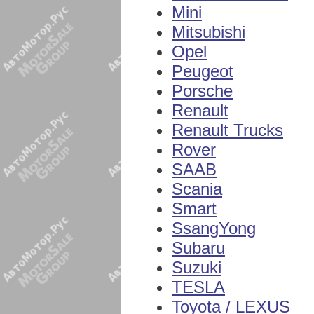
Mini
Mitsubishi
Opel
Peugeot
Porsche
Renault
Renault Trucks
Rover
SAAB
Scania
Smart
SsangYong
Subaru
Suzuki
TESLA
Toyota / LEXUS