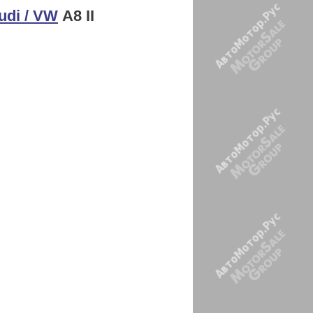
di / VW
А8 II