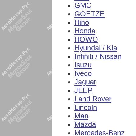
GMC
GOETZE
Hino
Honda
HOWO
Hyundai / Kia
Infiniti / Nissan
Isuzu
Iveco
Jaguar
JEEP
Land Rover
Lincoln
Man
Mazda
Mercedes-Benz