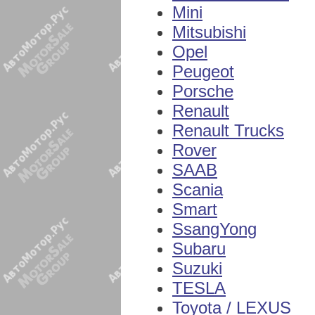
Mini
Mitsubishi
Opel
Peugeot
Porsche
Renault
Renault Trucks
Rover
SAAB
Scania
Smart
SsangYong
Subaru
Suzuki
TESLA
Toyota / LEXUS