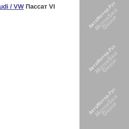
di / VW
Пассат VI