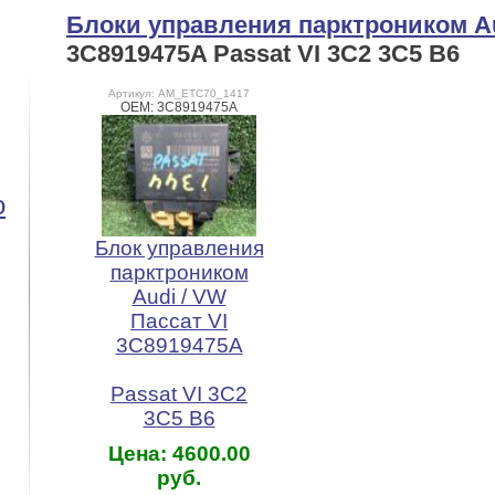
Блоки управления парктроником Au
3C8919475A Passat VI 3C2 3C5 B6
Артикул: AM_ETC70_1417
OEM: 3C8919475A
o
Блок управления
парктроником
Audi / VW
Пассат VI
3C8919475A
Passat VI 3C2
3C5 B6
Цена: 4600.00
руб.