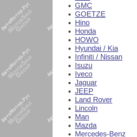
GMC
GOETZE
Hino
Honda
HOWO
Hyundai / Kia
Infiniti / Nissan
Isuzu
Iveco
Jaguar
JEEP
Land Rover
Lincoln
Man
Mazda
Mercedes-Benz