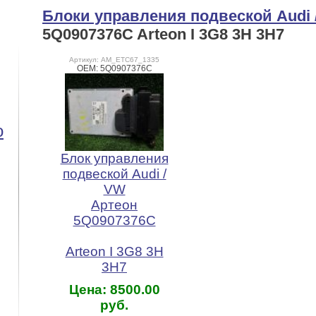
Блоки управления подвеской Audi 
5Q0907376C Arteon I 3G8 3H 3H7
Артикул: AM_ETC67_1335
OEM: 5Q0907376C
o
Блок управления
подвеской Audi /
VW
Артеон
5Q0907376C
Arteon I 3G8 3H
3H7
Цена: 8500.00
руб.