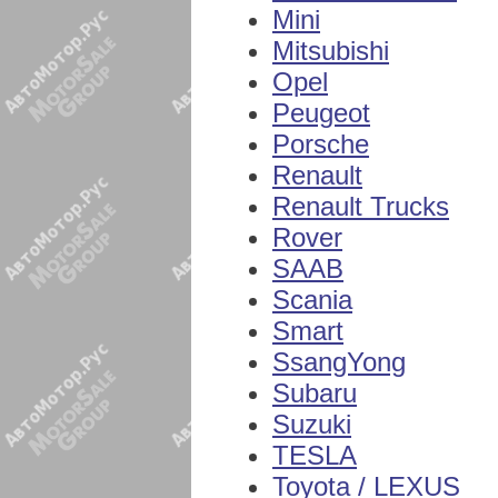
Mini
Mitsubishi
Opel
Peugeot
Porsche
Renault
Renault Trucks
Rover
SAAB
Scania
Smart
SsangYong
Subaru
Suzuki
TESLA
Toyota / LEXUS