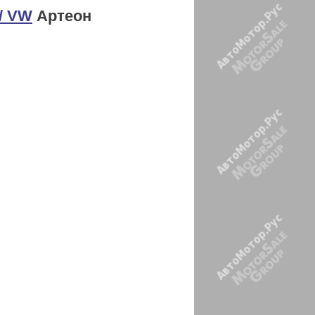
/ VW
Артеон