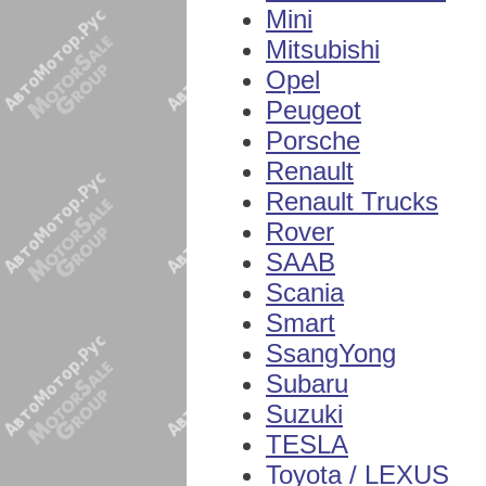
Mini
Mitsubishi
Opel
Peugeot
Porsche
Renault
Renault Trucks
Rover
SAAB
Scania
Smart
SsangYong
Subaru
Suzuki
TESLA
Toyota / LEXUS