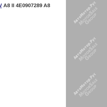
W
А8 II 4E0907289 A8