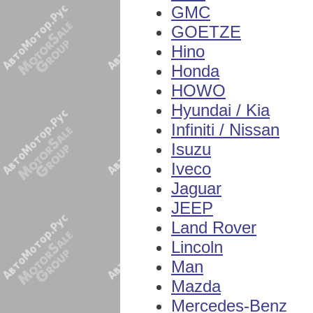
GMC
GOETZE
Hino
Honda
HOWO
Hyundai / Kia
Infiniti / Nissan
Isuzu
Iveco
Jaguar
JEEP
Land Rover
Lincoln
Man
Mazda
Mercedes-Benz