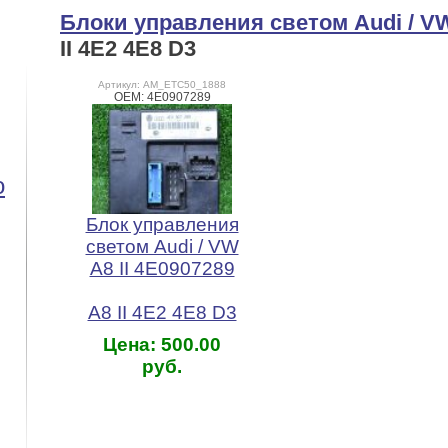
Блоки управления светом Audi / V
II 4E2 4E8 D3
Артикул: AM_ETC50_1888
OEM: 4E0907289
o
Блок управления
светом Audi / VW
А8 II 4E0907289
A8 II 4E2 4E8 D3
Цена: 500.00
руб.