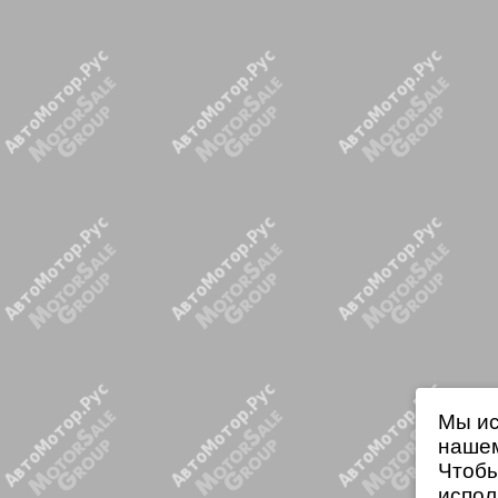
Мы ис
нашем
Чтобы
испол