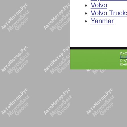
Volvo
Volvo Truck
Yanmar
Инфо
Пол
© «
Конт