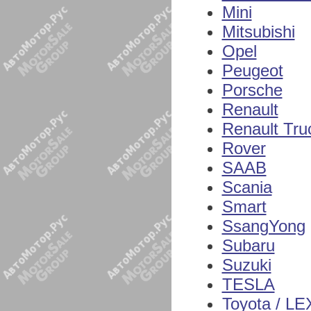
Mini
Mitsubishi
Opel
Peugeot
Porsche
Renault
Renault Tru
Rover
SAAB
Scania
Smart
SsangYong
Subaru
Suzuki
TESLA
Toyota / L