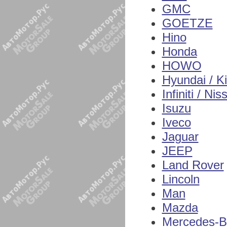
GMC
GOETZE
Hino
Honda
HOWO
Hyundai / K
Infiniti / Nis
Isuzu
Iveco
Jaguar
JEEP
Land Rover
Lincoln
Man
Mazda
Mercedes-B