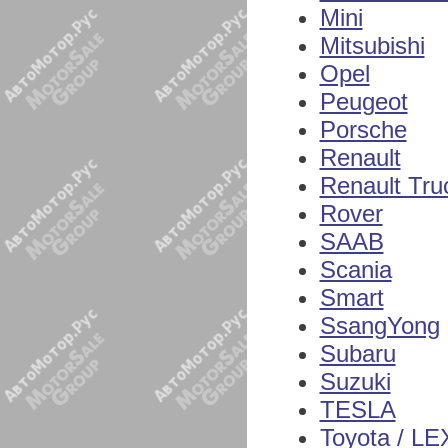
Mini
Mitsubishi
Opel
Peugeot
Porsche
Renault
Renault Tru
Rover
SAAB
Scania
Smart
SsangYong
Subaru
Suzuki
TESLA
Toyota / L