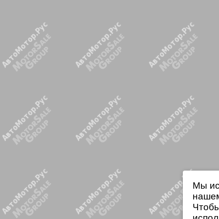
Мы ис
нашем
Чтобы
испол