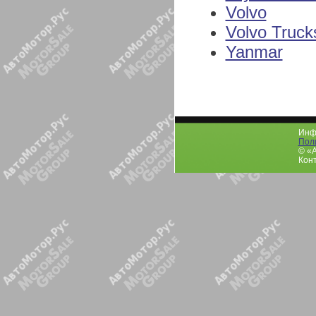
Volvo
Volvo Truck
Yanmar
Инфо
Пол
© «
Конт