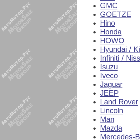
GMC
GOETZE
Hino
Honda
HOWO
Hyundai / K
Infiniti / Nis
Isuzu
Iveco
Jaguar
JEEP
Land Rover
Lincoln
Man
Mazda
Mercedes-B