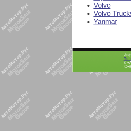
Volvo
Volvo Truck
Yanmar
Инфо
Пол
© «
Конт