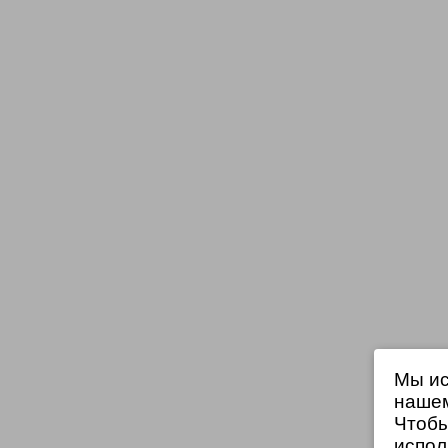
Мы ис
нашем
Чтобы
испол