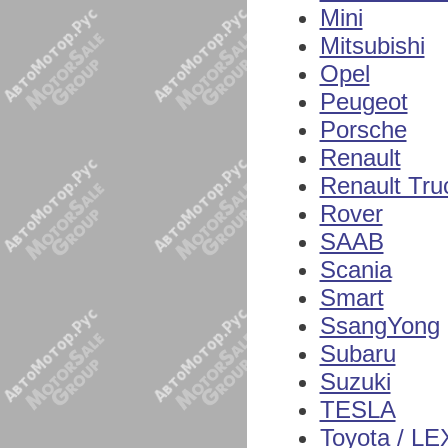
Mini
Mitsubishi
Opel
Peugeot
Porsche
Renault
Renault Tru
Rover
SAAB
Scania
Smart
SsangYong
Subaru
Suzuki
TESLA
Toyota / L