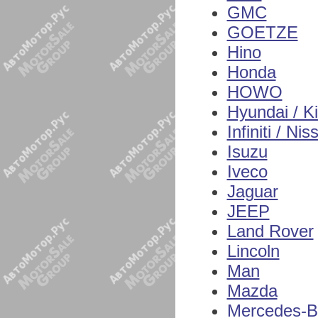
GMC
GOETZE
Hino
Honda
HOWO
Hyundai / K
Infiniti / Nis
Isuzu
Iveco
Jaguar
JEEP
Land Rover
Lincoln
Man
Mazda
Mercedes-B