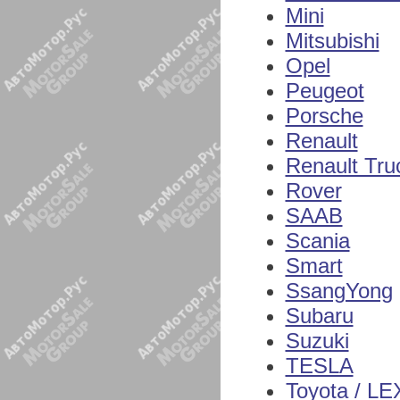
Mini
Mitsubishi
Opel
Peugeot
Porsche
Renault
Renault Tru
Rover
SAAB
Scania
Smart
SsangYong
Subaru
Suzuki
TESLA
Toyota / L