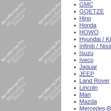
GMC
GOETZE
Hino
Honda
HOWO
Hyundai / K
Infiniti / Nis
Isuzu
Iveco
Jaguar
JEEP
Land Rover
Lincoln
Man
Mazda
Mercedes-B