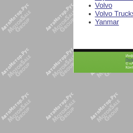
Volvo
Volvo Truck
Yanmar
Инфо
Пол
© «
Конт