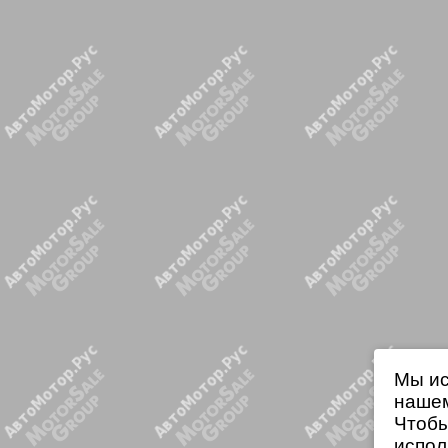
Мы ис
нашем
Чтобы
испол