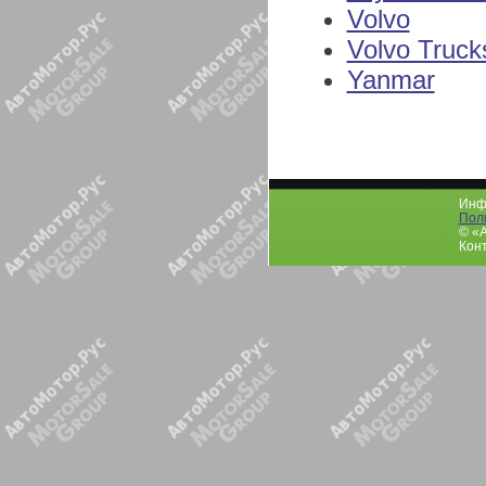
Volvo
Volvo Truck
Yanmar
Инфо
Пол
© «
Конт