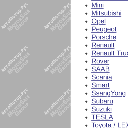
Mini
Mitsubishi
Opel
Peugeot
Porsche
Renault
Renault Tru
Rover
SAAB
Scania
Smart
SsangYong
Subaru
Suzuki
TESLA
Toyota / L