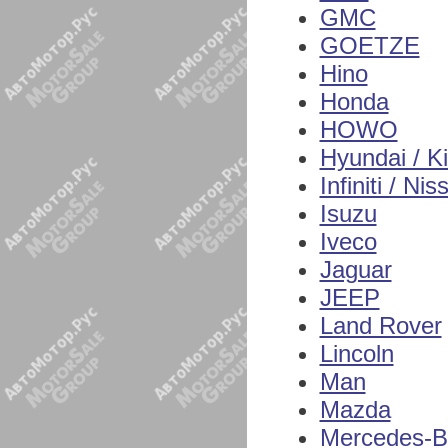
GMC
GOETZE
Hino
Honda
HOWO
Hyundai / K
Infiniti / Nis
Isuzu
Iveco
Jaguar
JEEP
Land Rover
Lincoln
Man
Mazda
Mercedes-B