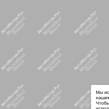
Мы ис
нашем
Чтобы
испол