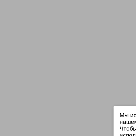
Мы ис
нашем
Чтобы
испол