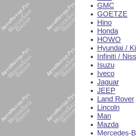
GMC
GOETZE
Hino
Honda
HOWO
Hyundai / K
Infiniti / Nis
Isuzu
Iveco
Jaguar
JEEP
Land Rover
Lincoln
Man
Mazda
Mercedes-B