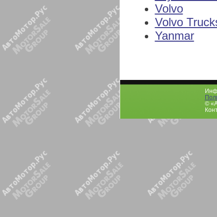
Volvo
Volvo Truck
Yanmar
Инфо
Пол
© «
Конт