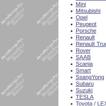
Mini
Mitsubishi
Opel
Peugeot
Porsche
Renault
Renault Tru
Rover
SAAB
Scania
Smart
SsangYong
Subaru
Suzuki
TESLA
Toyota / L