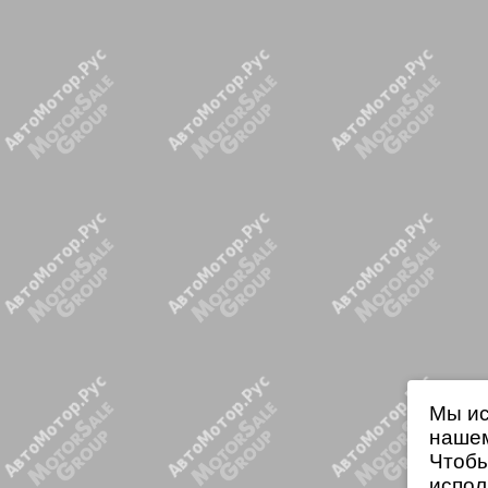
Мы ис
нашем
Чтобы
испол