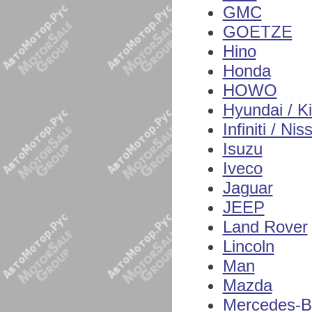
GMC
GOETZE
Hino
Honda
HOWO
Hyundai / K
Infiniti / Nis
Isuzu
Iveco
Jaguar
JEEP
Land Rover
Lincoln
Man
Mazda
Mercedes-B