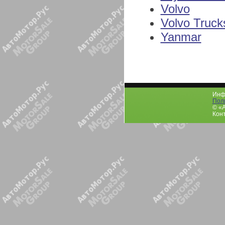
Volvo
Volvo Truck
Yanmar
Инфо
Пол
© «
Конт