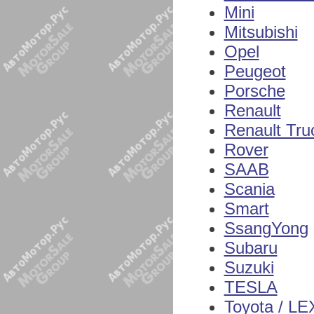
Mini
Mitsubishi
Opel
Peugeot
Porsche
Renault
Renault Tru
Rover
SAAB
Scania
Smart
SsangYong
Subaru
Suzuki
TESLA
Toyota / L