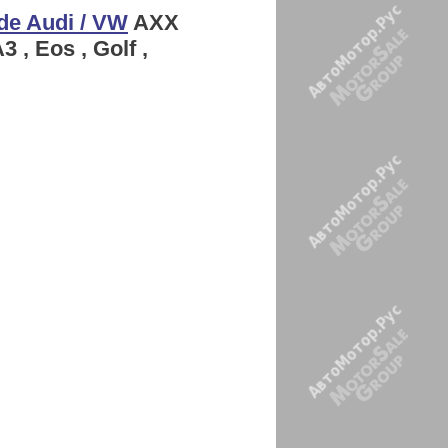
e Audi / VW
AXX
 Eos , Golf ,