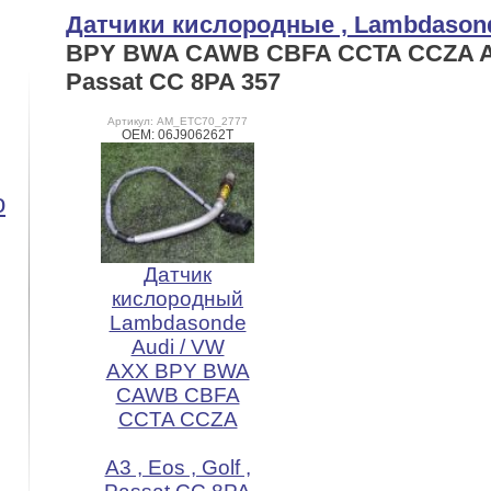
Датчики кислородные , Lambdasond
BPY BWA CAWB CBFA CCTA CCZA A3 ,
Passat CC 8PA 357
Артикул: AM_ETC70_2777
OEM: 06J906262T
o
Датчик
кислородный
Lambdasonde
Audi / VW
AXX BPY BWA
CAWB CBFA
CCTA CCZA
A3 , Eos , Golf ,