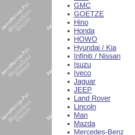
GMC
GOETZE
Hino
Honda
HOWO
Hyundai / Kia
Infiniti / Nissan
Isuzu
Iveco
Jaguar
JEEP
Land Rover
Lincoln
Man
Mazda
Mercedes-Benz