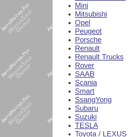
Mini
Mitsubishi
Opel
Peugeot
Porsche
Renault
Renault Trucks
Rover
SAAB
Scania
Smart
SsangYong
Subaru
Suzuki
TESLA
Toyota / LEXUS