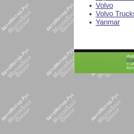
Volvo
Volvo Truck
Yanmar
Инфо
Пол
© «
Конт