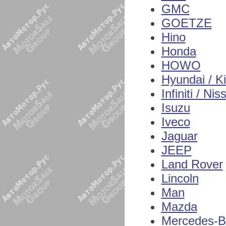
GMC
GOETZE
Hino
Honda
HOWO
Hyundai / K
Infiniti / Nis
Isuzu
Iveco
Jaguar
JEEP
Land Rover
Lincoln
Man
Mazda
Mercedes-B