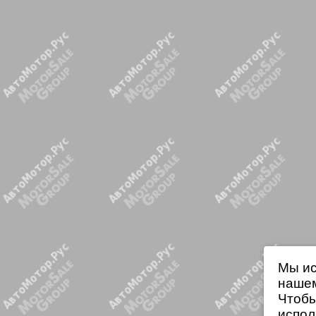
Мы ис
нашем
Чтобы
испол