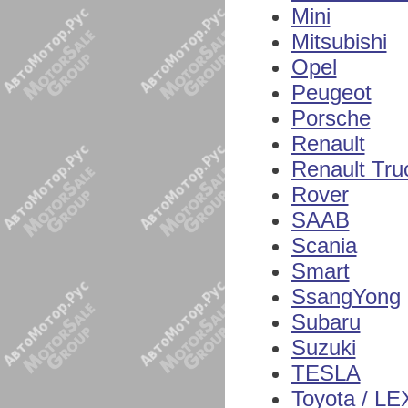
Mini
Mitsubishi
Opel
Peugeot
Porsche
Renault
Renault Tru
Rover
SAAB
Scania
Smart
SsangYong
Subaru
Suzuki
TESLA
Toyota / L