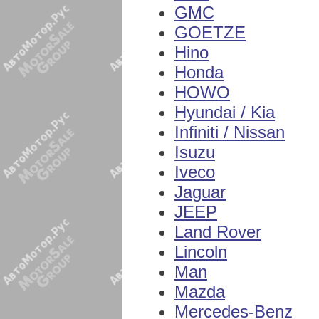
GMC
GOETZE
Hino
Honda
HOWO
Hyundai / Kia
Infiniti / Nissan
Isuzu
Iveco
Jaguar
JEEP
Land Rover
Lincoln
Man
Mazda
Mercedes-Benz