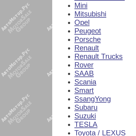
Mini
Mitsubishi
Opel
Peugeot
Porsche
Renault
Renault Trucks
Rover
SAAB
Scania
Smart
SsangYong
Subaru
Suzuki
TESLA
Toyota / LEXUS