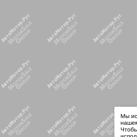
Мы ис
нашем
Чтобы
испол