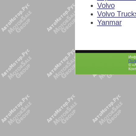
Volvo
Volvo Truck
Yanmar
Инфо
Пол
© «
Конт