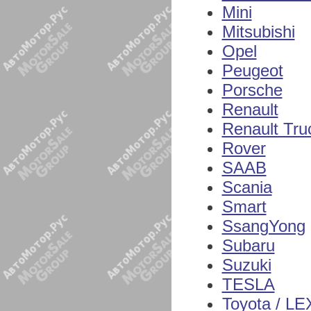
Mini
Mitsubishi
Opel
Peugeot
Porsche
Renault
Renault Tru
Rover
SAAB
Scania
Smart
SsangYong
Subaru
Suzuki
TESLA
Toyota / L