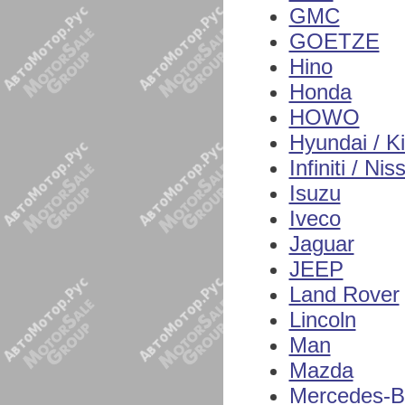
GMC
GOETZE
Hino
Honda
HOWO
Hyundai / K
Infiniti / Nis
Isuzu
Iveco
Jaguar
JEEP
Land Rover
Lincoln
Man
Mazda
Mercedes-B