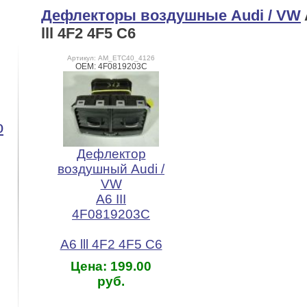
Дефлекторы воздушные Audi / VW
lll 4F2 4F5 C6
Артикул: AM_ETC40_4126
OEM: 4F0819203C
o
Дефлектор
воздушный Audi /
VW
A6 III
4F0819203C
A6 lll 4F2 4F5 C6
Цена: 199.00
руб.