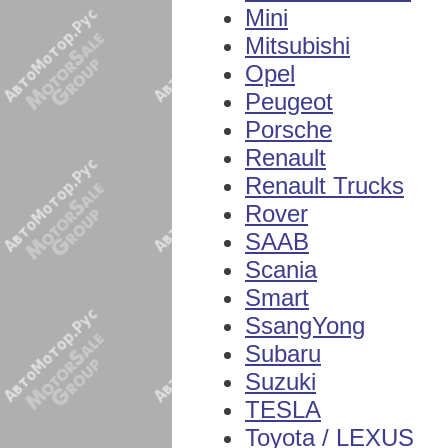
Mini
Mitsubishi
Opel
Peugeot
Porsche
Renault
Renault Trucks
Rover
SAAB
Scania
Smart
SsangYong
Subaru
Suzuki
TESLA
Toyota / LEXUS