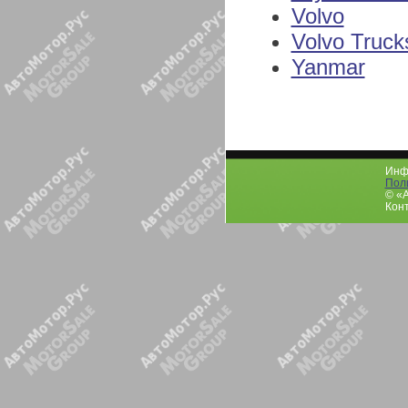
Volvo
Volvo Truck
Yanmar
Инфо
Пол
© «
Конт