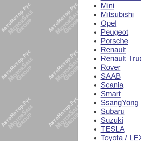
Mini
Mitsubishi
Opel
Peugeot
Porsche
Renault
Renault Tru
Rover
SAAB
Scania
Smart
SsangYong
Subaru
Suzuki
TESLA
Toyota / L