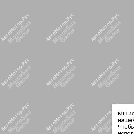
Мы ис
нашем
Чтобы
испол