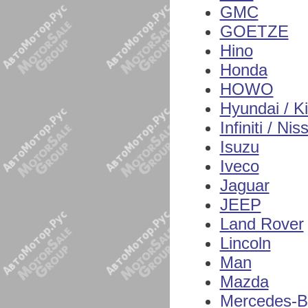
GMC
GOETZE
Hino
Honda
HOWO
Hyundai / K
Infiniti / Nis
Isuzu
Iveco
Jaguar
JEEP
Land Rover
Lincoln
Man
Mazda
Mercedes-B