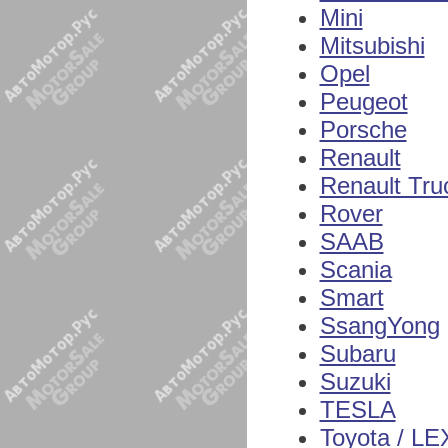
Mini
Mitsubishi
Opel
Peugeot
Porsche
Renault
Renault Tru
Rover
SAAB
Scania
Smart
SsangYong
Subaru
Suzuki
TESLA
Toyota / L