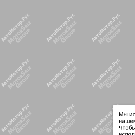
Мы ис
нашем
Чтобы
испол