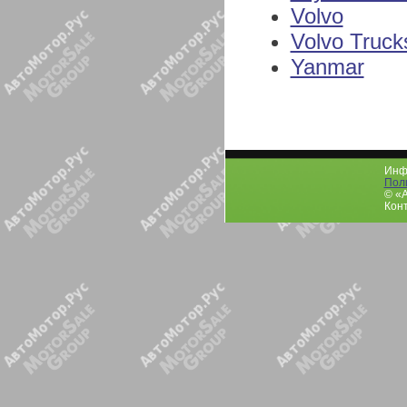
Volvo
Volvo Truck
Yanmar
Инфо
Пол
© «
Конт