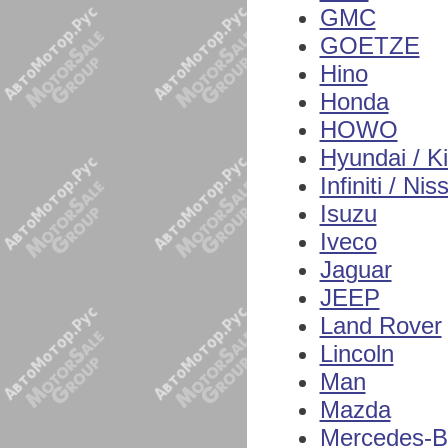
GMC
GOETZE
Hino
Honda
HOWO
Hyundai / K
Infiniti / Nis
Isuzu
Iveco
Jaguar
JEEP
Land Rover
Lincoln
Man
Mazda
Mercedes-B