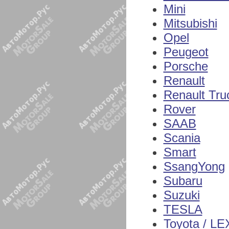
Mini
Mitsubishi
Opel
Peugeot
Porsche
Renault
Renault Tru
Rover
SAAB
Scania
Smart
SsangYong
Subaru
Suzuki
TESLA
Toyota / L