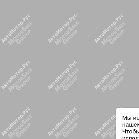
Мы ис
нашем
Чтобы
испол