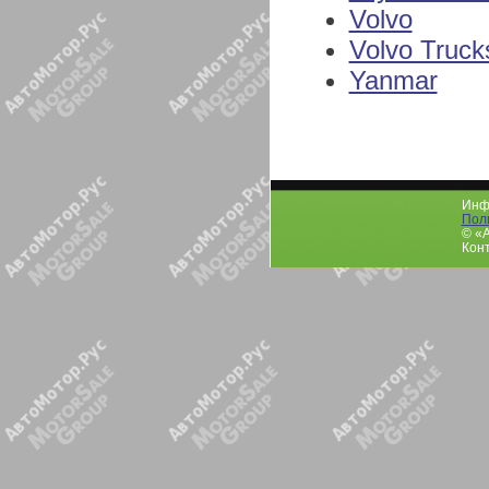
Volvo
Volvo Truck
Yanmar
Инфо
Пол
© «
Конт