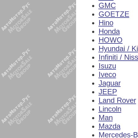
GMC
GOETZE
Hino
Honda
HOWO
Hyundai / K
Infiniti / Nis
Isuzu
Iveco
Jaguar
JEEP
Land Rover
Lincoln
Man
Mazda
Mercedes-B