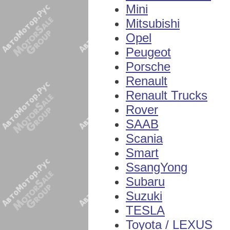
Mini
Mitsubishi
Opel
Peugeot
Porsche
Renault
Renault Trucks
Rover
SAAB
Scania
Smart
SsangYong
Subaru
Suzuki
TESLA
Toyota / LEXUS