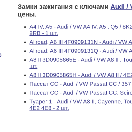
Замки зажигания с ключами
Audi /
цены.
A4 IV, A5 - Audi / VW A4 IV, A5 , Q5 / 
8RB - 1 шт.
Allroad, A6 III 4F0909131N - Audi / VW A6
Allroad, A6 III 4F0909131Q - Audi / VW A6
o
А8 II 3D0905865E - Audi / VW A8 II , Tou
шт.
А8 II 3D0905865H - Audi / VW A8 II / 4E
Пассат СС - Audi / VW Passat CC / 357 
Пассат СС - Audi / VW Passat CC, Sciroc
Туарег 1 - Audi / VW A8 II, Cayenne, T
4E2 4E8 - 2 шт.