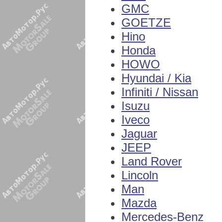
GMC
GOETZE
Hino
Honda
HOWO
Hyundai / Kia
Infiniti / Nissan
Isuzu
Iveco
Jaguar
JEEP
Land Rover
Lincoln
Man
Mazda
Mercedes-Benz