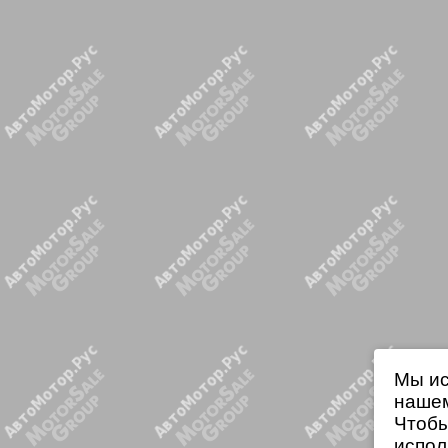
Мы ис
нашем
Чтобы
испол