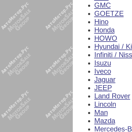
GMC
GOETZE
Hino
Honda
HOWO
Hyundai / K
Infiniti / Nis
Isuzu
Iveco
Jaguar
JEEP
Land Rover
Lincoln
Man
Mazda
Mercedes-B