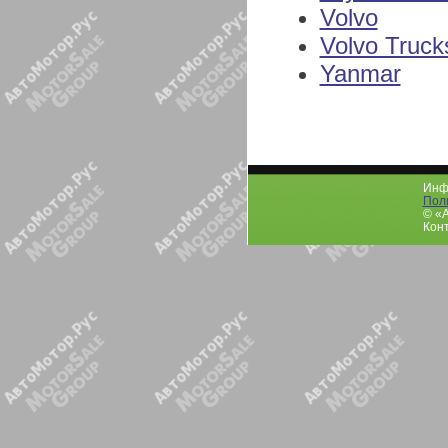
Volvo
Volvo Truck
Yanmar
Инфо
Пол
© «
Конт