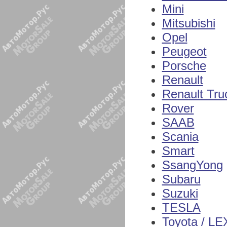
Mini
Mitsubishi
Opel
Peugeot
Porsche
Renault
Renault Tru
Rover
SAAB
Scania
Smart
SsangYong
Subaru
Suzuki
TESLA
Toyota / L