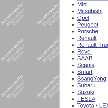
Mini
Mitsubishi
Opel
Peugeot
Porsche
Renault
Renault Tru
Rover
SAAB
Scania
Smart
SsangYong
Subaru
Suzuki
TESLA
Toyota / L