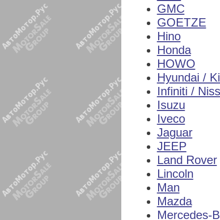
GMC
GOETZE
Hino
Honda
HOWO
Hyundai / K
Infiniti / Nis
Isuzu
Iveco
Jaguar
JEEP
Land Rover
Lincoln
Man
Mazda
Mercedes-B