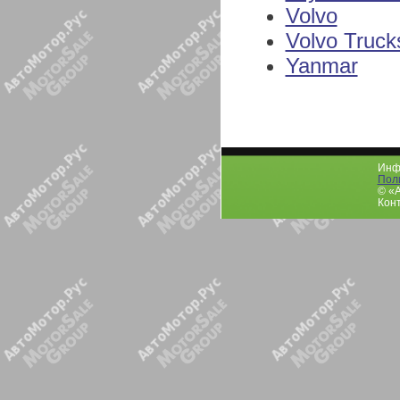
Volvo
Volvo Truck
Yanmar
Инфо
Пол
© «
Конт