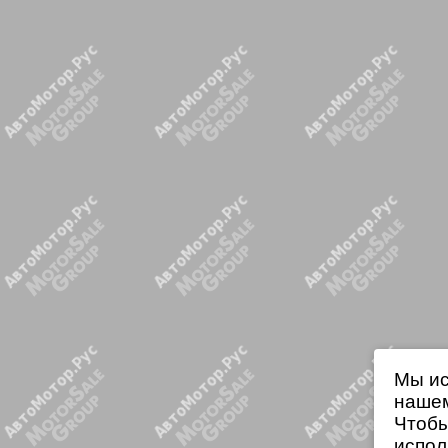
Мы ис
нашем
Чтобы
испол