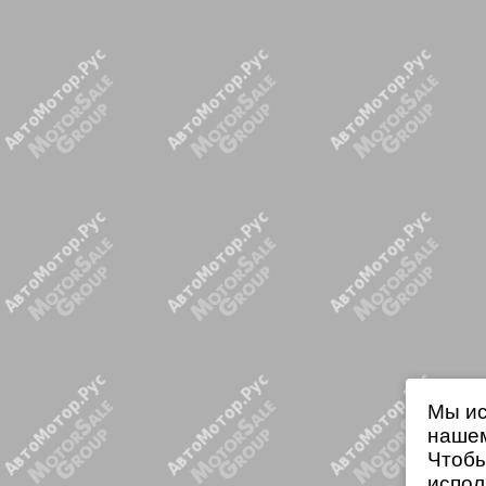
Мы ис
нашем
Чтобы
испол