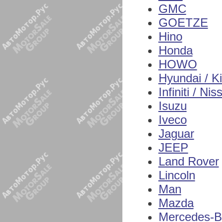
GMC
GOETZE
Hino
Honda
HOWO
Hyundai / K
Infiniti / Nis
Isuzu
Iveco
Jaguar
JEEP
Land Rover
Lincoln
Man
Mazda
Mercedes-B