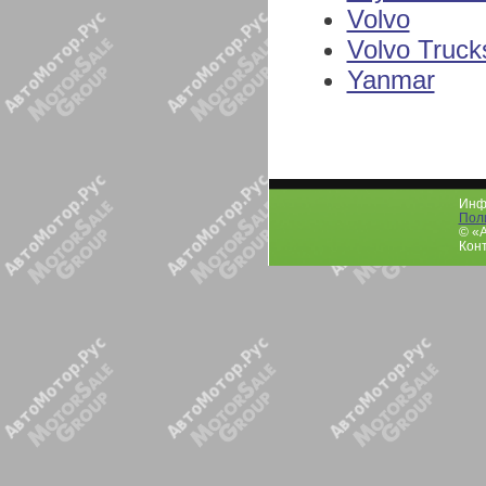
Volvo
Volvo Truck
Yanmar
Инфо
Пол
© «
Конт