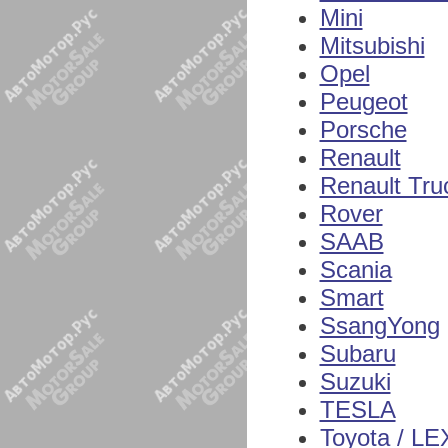
Mini
Mitsubishi
Opel
Peugeot
Porsche
Renault
Renault Tru
Rover
SAAB
Scania
Smart
SsangYong
Subaru
Suzuki
TESLA
Toyota / L